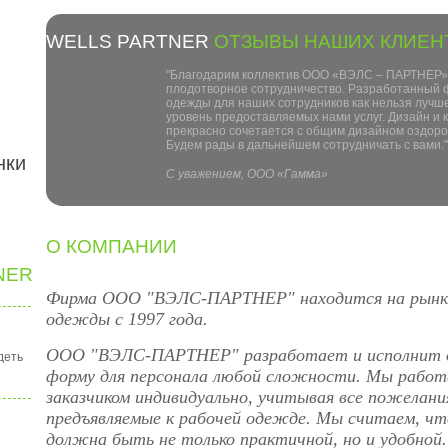
WELLS PARTNER
ОТЗЫВЫ НАШИХ КЛИЕН
"Благодарим коллектив ООО «ВЭЛС – ПАРТНЕР»
плодотворное сотрудничество. Разработанный
одежды для наших сотрудников как нельзя лучш
уровень предоставляемых нами услуг. Дизайн и 
прекрасно сочетается с общим дизайном оздоро
Будем рады в дальнейшем сотрудничать с вами."
нки
С уважением, ООО «Гамма»
О КОМПАНИИ
NER
Фирма ООО "ВЭЛС-ПАРТНЕР" находится на рынке
одежды с 1997 года.
ООО "ВЭЛС-ПАРТНЕР" разработает и исполнит д
деть
форму для персонала любой сложности. Мы рабо
заказчиком индивидуально, учитывая все пожелани
предъявляемые к рабочей одежде. Мы считаем, ч
должна быть не только практичной, но и удобной