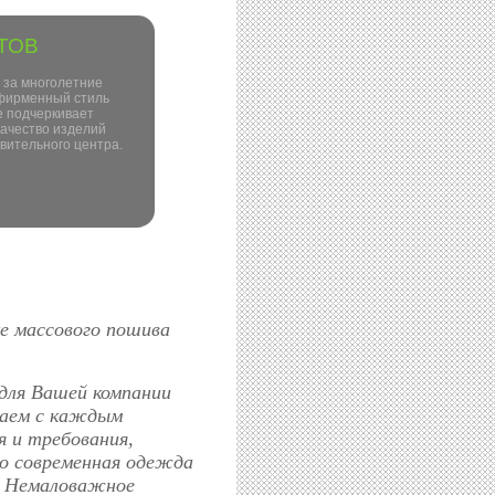
ТОВ
 за многолетние
 фирменный стиль
е подчеркивает
качество изделий
вительного центра.
 массового пошива
ля Вашей компании
таем с каждым
я и требования,
то современная одежда
. Немаловажное