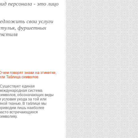
вид персонала - это лицо
едложить свои услуги
 стулья, фуршетных
екстиля
О чем говорят знаки на этикетке,
или Таблица символов
Существует единая
международная система
символов, обозначающих виды
и условия ухода за той или
иной тканью. В таблице мы
приводим лишь наиболее
часто встречающуюся
символику.