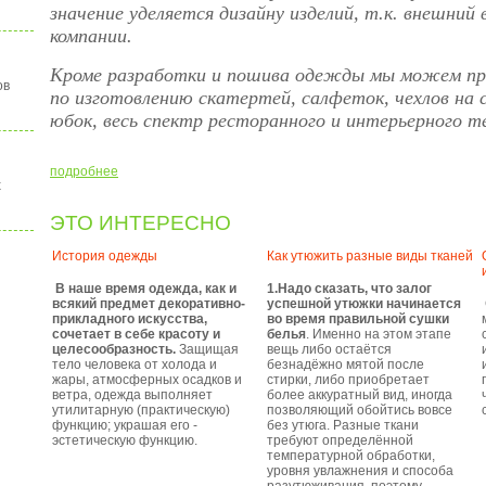
значение уделяется дизайну изделий, т.к. внешний 
компании.
Кроме разработки и пошива одежды мы можем пр
ов
по изготовлению скатертей, салфеток, чехлов на
юбок, весь спектр ресторанного и интерьерного т
подробнее
х
ЭТО ИНТЕРЕСНО
История одежды
Как утюжить разные виды тканей
В наше время одежда, как и
1.Надо сказать, что залог
всякий предмет декоративно-
успешной утюжки начинается
прикладного искусства,
во время правильной сушки
сочетает в себе красоту и
белья
. Именно на этом этапе
целесообразность.
Защищая
вещь либо остаётся
тело человека от холода и
безнадёжно мятой после
жары, атмосферных осадков и
стирки, либо приобретает
ветра, одежда выполняет
более аккуратный вид, иногда
утилитарную (практическую)
позволяющий обойтись вовсе
функцию; украшая его -
без утюга. Разные ткани
эстетическую функцию.
требуют определённой
температурной обработки,
уровня увлажнения и способа